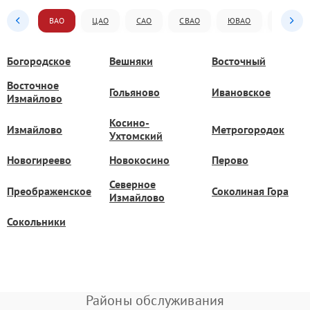
ВАО
ЦАО
САО
СВАО
ЮВАО
ЮАО
Богородское
Вешняки
Восточный
Восточное
Гольяново
Ивановское
Измайлово
Косино-
Измайлово
Метрогородок
Ухтомский
Новогиреево
Новокосино
Перово
Северное
Преображенское
Соколиная Гора
Измайлово
Сокольники
Районы обслуживания