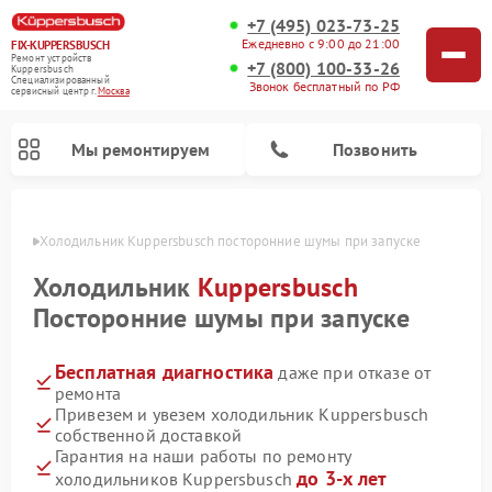
+7 (495) 023-73-25
Ежедневно с 9:00 до 21:00
FIX-KUPPERSBUSCH
Ремонт устройств
+7 (800) 100-33-26
Kuppersbusch
Специализированный
Звонок бесплатный по РФ
cервисный центр г.
Москва
Мы ремонтируем
Позвонить
оскве
Холодильник Kuppersbusch посторонние шумы при запуске
Холодильник
Kuppersbusch
Посторонние шумы при запуске
Бесплатная диагностика
даже при отказе от
ремонта
Привезем и увезем холодильник Kuppersbusch
собственной доставкой
Ремонт кофемашин Kuppersbusch
Ремонт посудомоечных машин Kuppersbusch
Ремонт микроволновых печей Kuppersbusch
Ремонт промышленных вакуумных упаковщиков Kuppersbusch
Ремонт стиральных машин Kuppersbusch
Ремонт варочных панелей Kuppersbusch
Ремонт духовых шкафов Kuppersbusch
Ремонт морозильных камер Kuppersbusch
Ремонт сушильных машин Kuppersbusch
Гарантия на наши работы по ремонту
до 3-х лет
холодильников Kuppersbusch