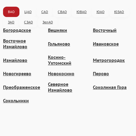
ВАО
ЦАО
САО
СВАО
ЮВАО
ЮАО
ЮЗАО
ЗАО
СЗАО
ЗелАО
Богородское
Вешняки
Восточный
Восточное
Гольяново
Ивановское
Измайлово
Косино-
Измайлово
Метрогородок
Ухтомский
Новогиреево
Новокосино
Перово
Северное
Преображенское
Соколиная Гора
Измайлово
Сокольники