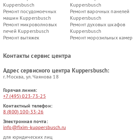
Kuppersbusch
Kuppersbusch
Ремонт посудомоечных
Ремонт варочных панелей
машин Kuppersbusch
Kuppersbusch
Ремонт микроволновых
Ремонт духовых шкафов
печей Kuppersbusch
Kuppersbusch
Ремонт вытяжек
Ремонт морозильных камер
Kuppersbusch
Kuppersbusch
Ремонт холодильников
Ремонт промышленных
Контакты сервис центра
Kuppersbusch
вакуумных упаковщиков
Kuppersbusch
Адрес сервисного центра Kuppersbusch:
Ремонт сушильных машин Kuppersbusch
г. Москва, ул. Чаянова 18
Горячая линия:
+7 (495) 023-73-25
Контактный телефон:
8 (800) 100-33-26
Электронная почта:
info@fixim-kuppersbusch.ru
для юридических лиц