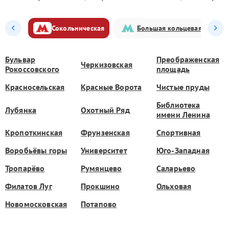
Сокольническая
Большая кольцевая
Бульвар
Преображенская
Черкизовская
Рокоссовского
площадь
Красносельская
Красные Ворота
Чистые пруды
Библиотека
Лубянка
Охотный Ряд
имени Ленина
Кропоткинская
Фрунзенская
Спортивная
Воробьёвы горы
Университет
Юго-Западная
Тропарёво
Румянцево
Саларьево
Филатов Луг
Прокшино
Ольховая
Новомосковская
Потапово