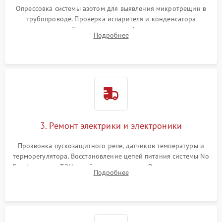
Опрессовка системы азотом для выявления микротрещин в
трубопроводе. Проверка испарителя и конденсатора
течеискателем. Демонтаж старого фильтра-осушителя и
Подробнее
продувка капиллярной трубки для устранения засоров.
3. Ремонт электрики и электроники
Прозвонка пускозащитного реле, датчиков температуры и
терморегулятора. Восстановление цепей питания системы No
Frost, включая ТЭН оттайки и вентилятор. Ремонт или замена
Подробнее
платы управления при сбоях алгоритмов.