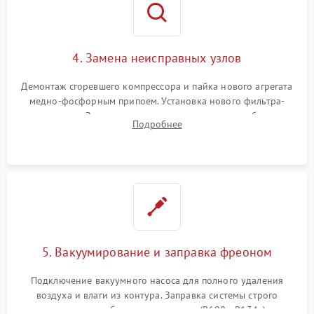
4. Замена неисправных узлов
Демонтаж сгоревшего компрессора и пайка нового агрегата
медно-фосфорным припоем. Установка нового фильтра-
осушителя. Замена изношенных вентиляторов обдува,
Подробнее
сломанных заслонок или поврежденных дверных петель.
5. Вакуумирование и заправка фреоном
Подключение вакуумного насоса для полного удаления
воздуха и влаги из контура. Заправка системы строго
дозированным объемом хладагента (R600a, R134a) по