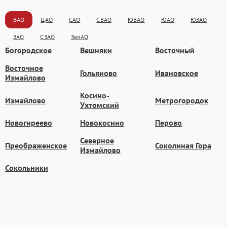
ВАО
ЦАО
САО
СВАО
ЮВАО
ЮАО
ЮЗАО
ЗАО
СЗАО
ЗелАО
Богородское
Вешняки
Восточный
Восточное
Гольяново
Ивановское
Измайлово
Косино-
Измайлово
Метрогородок
Ухтомский
Новогиреево
Новокосино
Перово
Северное
Преображенское
Соколиная Гора
Измайлово
Сокольники