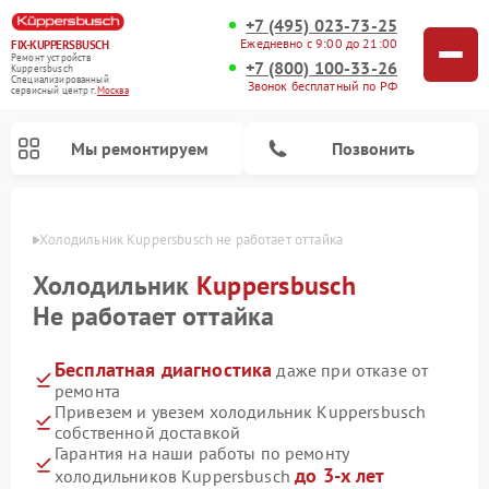
+7 (495) 023-73-25
Ежедневно с 9:00 до 21:00
FIX-KUPPERSBUSCH
Ремонт устройств
+7 (800) 100-33-26
Kuppersbusch
Специализированный
Звонок бесплатный по РФ
cервисный центр г.
Москва
Мы ремонтируем
Позвонить
оскве
Холодильник Kuppersbusch не работает оттайка
Холодильник
Kuppersbusch
Не работает оттайка
Бесплатная диагностика
даже при отказе от
ремонта
Привезем и увезем холодильник Kuppersbusch
собственной доставкой
Ремонт кофемашин Kuppersbusch
Ремонт посудомоечных машин Kuppersbusch
Ремонт микроволновых печей Kuppersbusch
Ремонт промышленных вакуумных упаковщиков Kuppersbusch
Ремонт стиральных машин Kuppersbusch
Ремонт варочных панелей Kuppersbusch
Ремонт духовых шкафов Kuppersbusch
Ремонт морозильных камер Kuppersbusch
Ремонт сушильных машин Kuppersbusch
Гарантия на наши работы по ремонту
до 3-х лет
холодильников Kuppersbusch