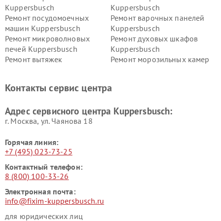
Kuppersbusch
Kuppersbusch
Ремонт посудомоечных
Ремонт варочных панелей
машин Kuppersbusch
Kuppersbusch
Ремонт микроволновых
Ремонт духовых шкафов
печей Kuppersbusch
Kuppersbusch
Ремонт вытяжек
Ремонт морозильных камер
Kuppersbusch
Kuppersbusch
Ремонт холодильников
Ремонт промышленных
Контакты сервис центра
Kuppersbusch
вакуумных упаковщиков
Kuppersbusch
Адрес сервисного центра Kuppersbusch:
Ремонт сушильных машин Kuppersbusch
г. Москва, ул. Чаянова 18
Горячая линия:
+7 (495) 023-73-25
Контактный телефон:
8 (800) 100-33-26
Электронная почта:
info@fixim-kuppersbusch.ru
для юридических лиц