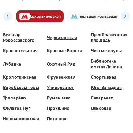
Сокольническая
Большая кольцевая
Бульвар
Преображенская
Черкизовская
Рокоссовского
площадь
Красносельская
Красные Ворота
Чистые пруды
Библиотека
Лубянка
Охотный Ряд
имени Ленина
Кропоткинская
Фрунзенская
Спортивная
Воробьёвы горы
Университет
Юго-Западная
Тропарёво
Румянцево
Саларьево
Филатов Луг
Прокшино
Ольховая
Новомосковская
Потапово