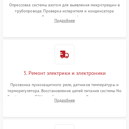
Опрессовка системы азотом для выявления микротрещин в
трубопроводе. Проверка испарителя и конденсатора
течеискателем. Демонтаж старого фильтра-осушителя и
Подробнее
продувка капиллярной трубки для устранения засоров.
3. Ремонт электрики и электроники
Прозвонка пускозащитного реле, датчиков температуры и
терморегулятора. Восстановление цепей питания системы No
Frost, включая ТЭН оттайки и вентилятор. Ремонт или замена
Подробнее
платы управления при сбоях алгоритмов.