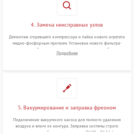
4. Замена неисправных узлов
Демонтаж сгоревшего компрессора и пайка нового агрегата
медно-фосфорным припоем. Установка нового фильтра-
осушителя. Замена изношенных вентиляторов обдува,
Подробнее
сломанных заслонок или поврежденных дверных петель.
5. Вакуумирование и заправка фреоном
Подключение вакуумного насоса для полного удаления
воздуха и влаги из контура. Заправка системы строго
дозированным объемом хладагента (R600a, R134a) по