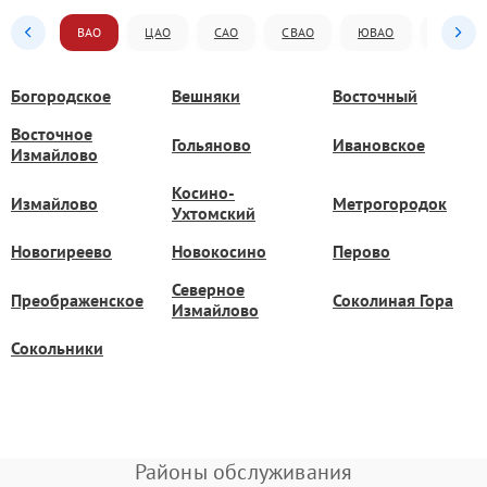
ВАО
ЦАО
САО
СВАО
ЮВАО
ЮАО
Богородское
Вешняки
Восточный
Восточное
Гольяново
Ивановское
Измайлово
Косино-
Измайлово
Метрогородок
Ухтомский
Новогиреево
Новокосино
Перово
Северное
Преображенское
Соколиная Гора
Измайлово
Сокольники
Районы обслуживания