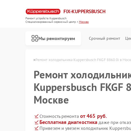
FIX-KUPPERSBUSCH
Ремонт устройств Kuppersbusch
Специализированный cервисный центр г.
Москва
Мы ремонтируем
Срочный ремонт
Це
persbusch в Москве
Ремонт холодильника Kuppersbusch FKGF 8860.0i в Мос
Ремонт холодильни
Kuppersbusch FKGF 8
Москве
от 465 руб.
Стоимость ремонта
Бесплатная диагностика
даже при отказ
Привезем и увезем холодильник Kuppersbu
Ремонт кофемашин Kuppersbusch
Ремонт стиральных машин Kuppersbusch
Ремонт посудомоечных машин Kuppersbusch
Ремонт варочных панелей Kuppersbusch
Ремонт микроволновых печей Kuppersbusch
Ремонт духовых шкафов Kuppersbusch
Ремонт вытяжек Kuppersbusch
Ремонт морозильных камер Kuppersbusch
Ремонт промышленных вакуумных упаковщиков Kuppersbusch
Ремонт сушильных машин Kuppersbusch