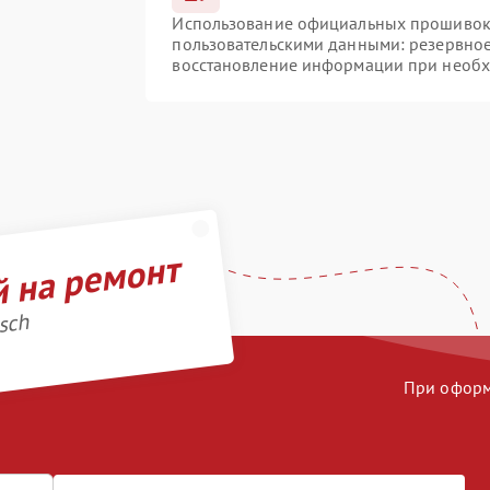
Использование официальных прошивок и
пользовательскими данными: резервно
восстановление информации при необ
й на ремонт
sch
При оформл