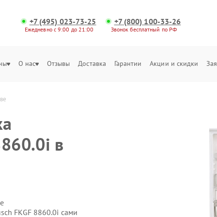
+7 (495) 023-73-25
+7 (800) 100-33-26
Ежедневно с 9:00 до 21:00
Звонок бесплатный по РФ
ны
О нас
Отзывы
Доставка
Гарантии
Акции и скидки
Зая
кве
ка
860.0i в
е
sch FKGF 8860.0i сами