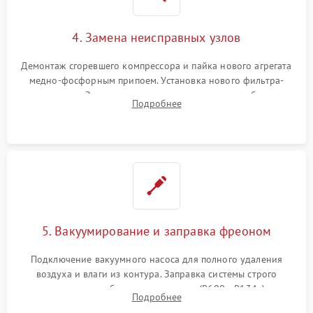
4. Замена неисправных узлов
Демонтаж сгоревшего компрессора и пайка нового агрегата
медно-фосфорным припоем. Установка нового фильтра-
осушителя. Замена изношенных вентиляторов обдува,
Подробнее
сломанных заслонок или поврежденных дверных петель.
5. Вакуумирование и заправка фреоном
Подключение вакуумного насоса для полного удаления
воздуха и влаги из контура. Заправка системы строго
дозированным объемом хладагента (R600a, R134a) по
Подробнее
электронным весам. Контроль рабочего давления в системе.