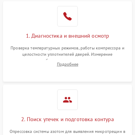
Образование конденсата
1800 ₽
Подробнее →
на стенках
Сбой в работе инвертора
2100 ₽
Подробнее →
1. Диагностика и внешний осмотр
Запах горелого при
2000 ₽
Подробнее →
Проверка температурных режимов, работы компрессора и
работе
целостности уплотнителей дверей. Измерение
сопротивления обмоток мотора, проверка термостата и
Не включается
Подробнее
1000 ₽
Подробнее →
считывание кодов ошибок с электронного дисплея.
холодильник
Проблемы с системой
автоматической
1800 ₽
Подробнее →
разморозки
2. Поиск утечек и подготовка контура
Опрессовка системы азотом для выявления микротрещин в