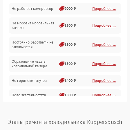
Не работает компрессор
2000 ₽
Подробнее →
Электропитание
Не морозит морозильная
Дренаж
1800 ₽
Подробнее →
камера
Оттайка
Постоянно работает и не
1500 ₽
Подробнее →
отключается
Программное обеспечение
Образование льда в
1500 ₽
Подробнее →
холодильной камере
Не горит свет внутри
1400 ₽
Подробнее →
Поломка термостата
1800 ₽
Подробнее →
Не работает вентилятор
1800 ₽
Подробнее →
Этапы ремонта холодильника Kuppersbusch
Поломка системы No Frost
2600 ₽
Подробнее →