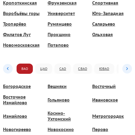
Кропоткинская
Фрунзенская
Спортивная
Воробьёвы горы
Университет
Юго-Западная
Тропарёво
Румянцево
Саларьево
Филатов Луг
Прокшино
Ольховая
Новомосковская
Потапово
ВАО
ЦАО
САО
СВАО
ЮВАО
ЮАО
Богородское
Вешняки
Восточный
Восточное
Гольяново
Ивановское
Измайлово
Косино-
Измайлово
Метрогородок
Ухтомский
Новогиреево
Новокосино
Перово