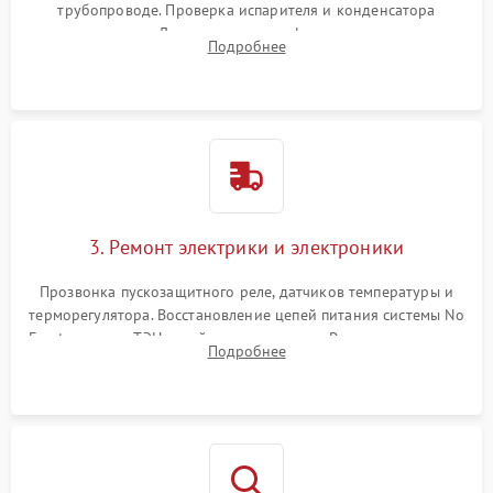
трубопроводе. Проверка испарителя и конденсатора
течеискателем. Демонтаж старого фильтра-осушителя и
Подробнее
продувка капиллярной трубки для устранения засоров.
3. Ремонт электрики и электроники
Прозвонка пускозащитного реле, датчиков температуры и
терморегулятора. Восстановление цепей питания системы No
Frost, включая ТЭН оттайки и вентилятор. Ремонт или замена
Подробнее
платы управления при сбоях алгоритмов.