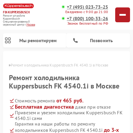
+7 (495) 023-73-25
Ежедневно с 9:00 до 21:00
FIX-KUPPERSBUSCH
Ремонт устройств
+7 (800) 100-33-26
Kuppersbusch
Специализированный
Звонок бесплатный по РФ
cервисный центр г.
Москва
Мы ремонтируем
Позвонить
оскве
Ремонт холодильника Kuppersbusch FK 4540.1i в Москве
Ремонт холодильника
Kuppersbusch FK 4540.1i в Москве
от 465 руб.
Стоимость ремонта
Бесплатная диагностика
даже при отказе
Привезем и увезем холодильник Kuppersbusch FK
4540.1i сами
Ремонт кофемашин Kuppersbusch
Ремонт посудомоечных машин Kuppersbusch
Ремонт микроволновых печей Kuppersbusch
Ремонт промышленных вакуумных упаковщиков Kuppersbusch
Ремонт стиральных машин Kuppersbusch
Ремонт варочных панелей Kuppersbusch
Ремонт духовых шкафов Kuppersbusch
Ремонт морозильных камер Kuppersbusch
Ремонт сушильных машин Kuppersbusch
Гарантия на наши работы по ремонту
до 3-х
холодильников Kuppersbusch FK 4540.1i