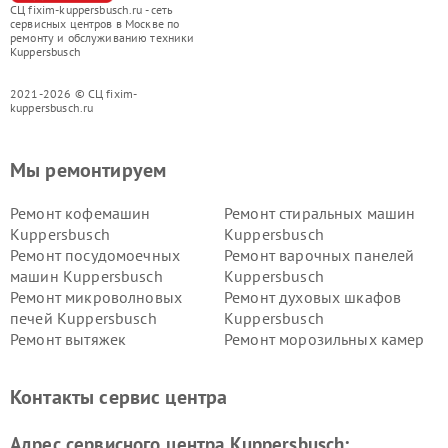
СЦ fixim-kuppersbusch.ru - сеть
сервисных центров в Москве по
ремонту и обслуживанию техники
Kuppersbusch
2021-2026 © СЦ fixim-
kuppersbusch.ru
Мы ремонтируем
Ремонт кофемашин
Ремонт стиральных машин
Kuppersbusch
Kuppersbusch
Ремонт посудомоечных
Ремонт варочных панелей
машин Kuppersbusch
Kuppersbusch
Ремонт микроволновых
Ремонт духовых шкафов
печей Kuppersbusch
Kuppersbusch
Ремонт вытяжек
Ремонт морозильных камер
Kuppersbusch
Kuppersbusch
Ремонт холодильников
Ремонт промышленных
Контакты сервис центра
Kuppersbusch
вакуумных упаковщиков
Kuppersbusch
Адрес сервисного центра Kuppersbusch:
Ремонт сушильных машин Kuppersbusch