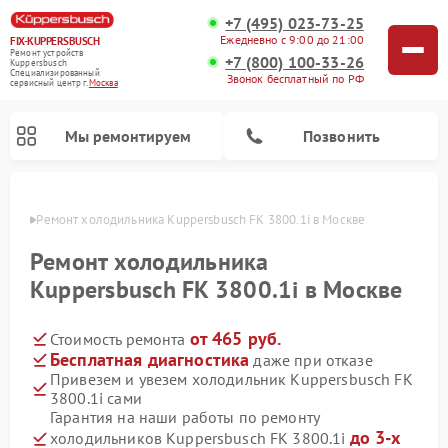
+7 (495) 023-73-25
Ежедневно с 9:00 до 21:00
FIX-KUPPERSBUSCH
Ремонт устройств
+7 (800) 100-33-26
Kuppersbusch
Специализированный
Звонок бесплатный по РФ
cервисный центр г.
Москва
Мы ремонтируем
Позвонить
оскве
Ремонт холодильника Kuppersbusch FK 3800.1i в Москве
Ремонт холодильника
Kuppersbusch FK 3800.1i в Москве
от 465 руб.
Стоимость ремонта
Бесплатная диагностика
даже при отказе
Привезем и увезем холодильник Kuppersbusch FK
3800.1i сами
Ремонт кофемашин Kuppersbusch
Ремонт посудомоечных машин Kuppersbusch
Ремонт микроволновых печей Kuppersbusch
Ремонт промышленных вакуумных упаковщиков Kuppersbusch
Ремонт стиральных машин Kuppersbusch
Ремонт варочных панелей Kuppersbusch
Ремонт духовых шкафов Kuppersbusch
Ремонт морозильных камер Kuppersbusch
Ремонт сушильных машин Kuppersbusch
Гарантия на наши работы по ремонту
до 3-х
холодильников Kuppersbusch FK 3800.1i