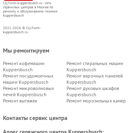
СЦ fixim-kuppersbusch.ru - сеть
сервисных центров в Москве по
ремонту и обслуживанию техники
Kuppersbusch
2021-2026 © СЦ fixim-
kuppersbusch.ru
Мы ремонтируем
Ремонт кофемашин
Ремонт стиральных машин
Kuppersbusch
Kuppersbusch
Ремонт посудомоечных
Ремонт варочных панелей
машин Kuppersbusch
Kuppersbusch
Ремонт микроволновых
Ремонт духовых шкафов
печей Kuppersbusch
Kuppersbusch
Ремонт вытяжек
Ремонт морозильных камер
Kuppersbusch
Kuppersbusch
Ремонт холодильников
Ремонт промышленных
Контакты сервис центра
Kuppersbusch
вакуумных упаковщиков
Kuppersbusch
Адрес сервисного центра Kuppersbusch:
Ремонт сушильных машин Kuppersbusch