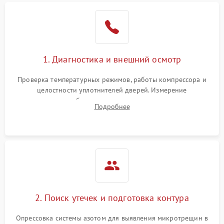
Образование конденсата
1800 ₽
Подробнее →
на стенках
Сбой в работе инвертора
2100 ₽
Подробнее →
1. Диагностика и внешний осмотр
Запах горелого при
2000 ₽
Подробнее →
Проверка температурных режимов, работы компрессора и
работе
целостности уплотнителей дверей. Измерение
сопротивления обмоток мотора, проверка термостата и
Не включается
Подробнее
1000 ₽
Подробнее →
считывание кодов ошибок с электронного дисплея.
холодильник
Проблемы с системой
автоматической
1800 ₽
Подробнее →
разморозки
2. Поиск утечек и подготовка контура
Опрессовка системы азотом для выявления микротрещин в