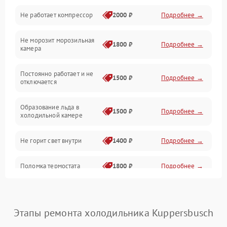
Не работает компрессор
2000 ₽
Подробнее →
Электропитание
Не морозит морозильная
Дренаж
1800 ₽
Подробнее →
камера
Оттайка
Постоянно работает и не
1500 ₽
Подробнее →
отключается
Программное обеспечение
Образование льда в
1500 ₽
Подробнее →
холодильной камере
Не горит свет внутри
1400 ₽
Подробнее →
Поломка термостата
1800 ₽
Подробнее →
Не работает вентилятор
1800 ₽
Подробнее →
Этапы ремонта холодильника Kuppersbusch
Поломка системы No Frost
2600 ₽
Подробнее →