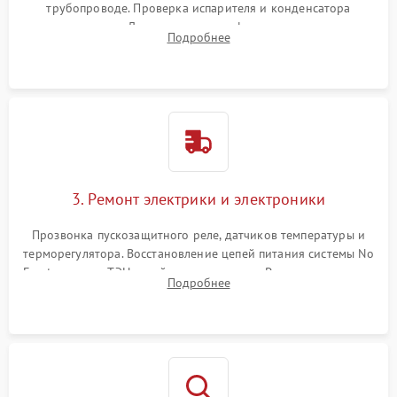
трубопроводе. Проверка испарителя и конденсатора
течеискателем. Демонтаж старого фильтра-осушителя и
Подробнее
продувка капиллярной трубки для устранения засоров.
3. Ремонт электрики и электроники
Прозвонка пускозащитного реле, датчиков температуры и
терморегулятора. Восстановление цепей питания системы No
Frost, включая ТЭН оттайки и вентилятор. Ремонт или замена
Подробнее
платы управления при сбоях алгоритмов.