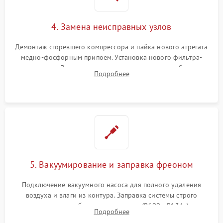
4. Замена неисправных узлов
Демонтаж сгоревшего компрессора и пайка нового агрегата
медно-фосфорным припоем. Установка нового фильтра-
осушителя. Замена изношенных вентиляторов обдува,
Подробнее
сломанных заслонок или поврежденных дверных петель.
5. Вакуумирование и заправка фреоном
Подключение вакуумного насоса для полного удаления
воздуха и влаги из контура. Заправка системы строго
дозированным объемом хладагента (R600a, R134a) по
Подробнее
электронным весам. Контроль рабочего давления в системе.