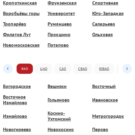
Кропоткинская
Фрунзенская
Спортивная
Воробьёвы горы
Университет
Юго-Западная
Тропарёво
Румянцево
Саларьево
Филатов Луг
Прокшино
Ольховая
Новомосковская
Потапово
ВАО
ЦАО
САО
СВАО
ЮВАО
ЮАО
Богородское
Вешняки
Восточный
Восточное
Гольяново
Ивановское
Измайлово
Косино-
Измайлово
Метрогородок
Ухтомский
Новогиреево
Новокосино
Перово