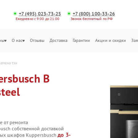
+7 (495) 023-73-25
+7 (800) 100-33-26
Ежедневно с 9:00 до 21:00
Звонок бесплатный по РФ
ны
О нас
Отзывы
Доставка
Гарантии
Акции и скидки
Зая
замена тэн
ersbusch B
steel
е от ремонта
usch собственной доставкой
до 3-
овых шкафов Kuppersbusch