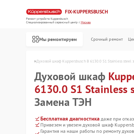
FIX-KUPPERSBUSCH
Ремонт устройств Kuppersbusch
Специализированный cервисный центр г.
Москва
Мы ремонтируем
Срочный ремонт
Це
nless steel в Москве
Духовой шкаф Kuppersbusch B 6130.0 S1 Stainless steel 
Духовой шкаф
Kupp
6130.0 S1 Stainless 
Замена ТЭН
Бесплатная диагностика
даже при отказ
Привезем и увезем духовой шкаф Kuppersb
Гарантия на наши работы по ремонту дух
Ремонт кофемашин Kuppersbusch
Ремонт стиральных машин Kuppersbusch
Ремонт посудомоечных машин Kuppersbusch
Ремонт варочных панелей Kuppersbusch
Ремонт микроволновых печей Kuppersbusch
Ремонт вытяжек Kuppersbusch
Ремонт морозильных камер Kuppersbusch
Ремонт холодильников Kuppersbusch
Ремонт промышленных вакуумных упаковщиков Kuppersbusch
Ремонт сушильных машин Kuppersbusch