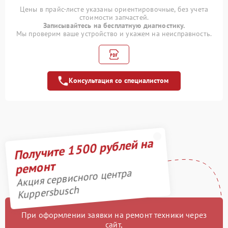
Полный ремонт
1400 рублей
Цены в прайс-листе указаны ориентировочные, без учета
заварочного блока
стоимости запчастей.
Записывайтесь на бесплатную диагностику.
Профилактическая
Мы проверим ваше устройство и укажем на неисправность.
1000 рублей
чистка кофемашины
Замена штуцера
1100 рублей
Консультация со специалистом
Замена уплотнительных
900 рублей
элементов
Замена термостата
1000 рублей
Получите 1500 рублей на
Замена ручки горелки
1300 рублей
ремонт
Замена платы
1600 рублей
Акция сервисного центра
управления
Kuppersbusch
Замена одной горелки
1600 рублей
При оформлении заявки на ремонт техники через
Замена насоса
1100 рублей
сайт,