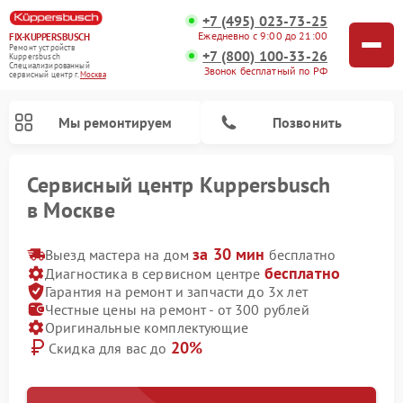
+7 (495) 023-73-25
Ежедневно с 9:00 до 21:00
FIX-KUPPERSBUSCH
Ремонт устройств
+7 (800) 100-33-26
Kuppersbusch
Специализированный
Звонок бесплатный по РФ
cервисный центр г.
Москва
Мы ремонтируем
Позвонить
Сервисный центр Kuppersbusch
в Москве
за 30 мин
Выезд мастера на дом
бесплатно
бесплатно
Диагностика в сервисном центре
Гарантия на ремонт и запчасти до 3х лет
Честные цены на ремонт - от 300 рублей
Оригинальные комплектующие
20%
Скидка для вас до
Ремонт кофемашин Kuppersbusch
Ремонт посудомоечных машин Kuppersbusch
Ремонт микроволновых печей Kuppersbusch
Ремонт холодильников Kuppersbusch
Ремонт сушильных машин Kuppersbusch
Ремонт стиральных машин Kuppersbusch
Ремонт варочных панелей Kuppersbusch
Ремонт духовых шкафов Kuppersbusch
Ремонт морозильных камер Kuppersbusch
Ремонт промышленных вакуумных упаковщиков Kuppersbusch