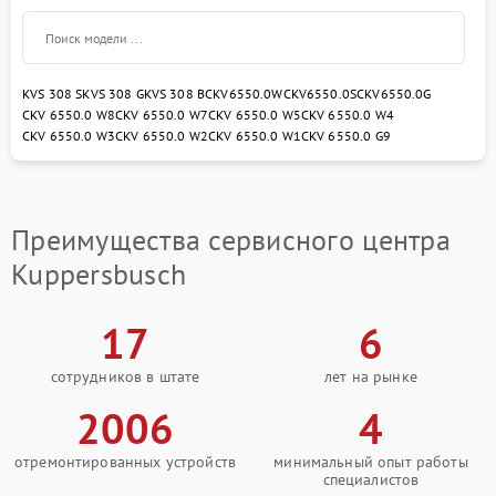
KVS 308 S
KVS 308 G
KVS 308 B
CKV6550.0W
CKV6550.0S
CKV6550.0G
CKV 6550.0 W8
CKV 6550.0 W7
CKV 6550.0 W5
CKV 6550.0 W4
CKV 6550.0 W3
CKV 6550.0 W2
CKV 6550.0 W1
CKV 6550.0 G9
Преимущества сервисного центра
Kuppersbusch
17
6
сотрудников в штате
лет на рынке
2006
4
отремонтированных устройств
минимальный опыт работы
специалистов