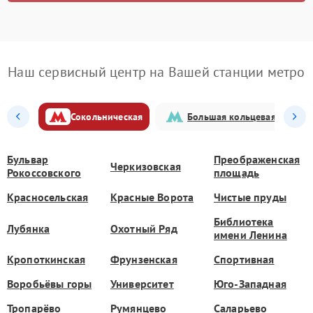
Наш сервисный центр на Вашей станции метро
Сокольническая
Большая кольцевая
Бульвар
Преображенская
Черкизовская
Рокоссовского
площадь
Красносельская
Красные Ворота
Чистые пруды
Библиотека
Лубянка
Охотный Ряд
имени Ленина
Кропоткинская
Фрунзенская
Спортивная
Воробьёвы горы
Университет
Юго-Западная
Тропарёво
Румянцево
Саларьево