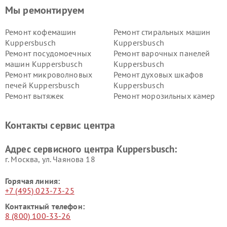
Мы ремонтируем
Ремонт кофемашин
Ремонт стиральных машин
Kuppersbusch
Kuppersbusch
Ремонт посудомоечных
Ремонт варочных панелей
машин Kuppersbusch
Kuppersbusch
Ремонт микроволновых
Ремонт духовых шкафов
печей Kuppersbusch
Kuppersbusch
Ремонт вытяжек
Ремонт морозильных камер
Kuppersbusch
Kuppersbusch
Ремонт холодильников
Ремонт промышленных
Контакты сервис центра
Kuppersbusch
вакуумных упаковщиков
Kuppersbusch
Адрес сервисного центра Kuppersbusch:
Ремонт сушильных машин Kuppersbusch
г. Москва, ул. Чаянова 18
Горячая линия:
+7 (495) 023-73-25
Контактный телефон:
8 (800) 100-33-26