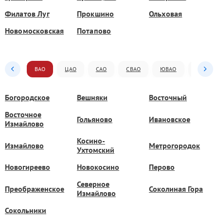
Филатов Луг
Прокшино
Ольховая
Новомосковская
Потапово
ВАО
ЦАО
САО
СВАО
ЮВАО
ЮАО
Богородское
Вешняки
Восточный
Восточное
Гольяново
Ивановское
Измайлово
Косино-
Измайлово
Метрогородок
Ухтомский
Новогиреево
Новокосино
Перово
Северное
Преображенское
Соколиная Гора
Измайлово
Сокольники